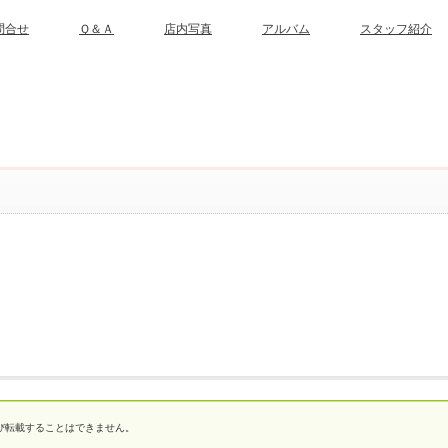
問合せ
Ｑ＆Ａ
店内写真
アルバム
スタッフ紹介
び転載することはできません。